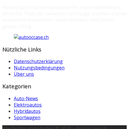
Autooccase.ch ist ein spezialisiertes Automobilmedium.
Wenn Sie Tests der neuesten Fahrzeuge ansehen und die
aktuellsten Nachrichten lesen möchten, sind Sie hier
genau richtig.
Nützliche Links
Datenschutzerklärung
Nutzungsbedingungen
Über uns
Kategorien
Auto-News
Elektroautos
Hybridautos
Sportwagen
Alle Rechte vorbehalten! © 2026 – Autooccase.ch