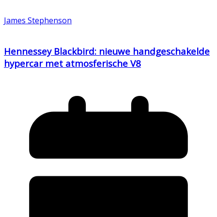
James Stephenson
Hennessey Blackbird: nieuwe handgeschakelde
hypercar met atmosferische V8