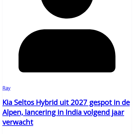
Ray
Kia Seltos Hybrid uit 2027 gespot in de
Alpen, lancering in India volgend jaar
verwacht