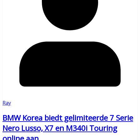
Ray
BMW Korea biedt gelimiteerde 7 Serie
Nero Lusso, X7 en M340i Touring
online aan