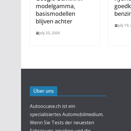
modelgamma,
goedk
basismodellen
benzi
blijven achter
July 19,
July 20, 2026
Über uns
Autooccase.ch ist ein
spezialisiertes Automobilmedium.
Wenn Sie Tests der neuesten
Fahrzeuge ansehen und die