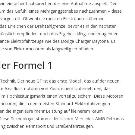
 ein einfacher Lautsprecher, der eine Aufnahme abspielt. Der
 um das Gefühl eines Mehrganggetriebes nachzuahmen – diese
vorgestellt. Obwohl die meisten Elektroautos über ein
 das Erreichen der Drehzahlgrenze, bevor es in den nächsten
künstlich empfinden, doch das Ergebnis klingt überzeugender
rmance-Elektrofahrzeuge wie des Dodge Charger Daytona. Es
ille von Elektromotoren als langweilig empfinden.
der Formel 1
 Technik. Der neue GT ist das erste Modell, das auf der neuen
ichte Axialflussmotoren von Yasa, einem Unternehmen, das
m Hochleistungsmarkt einen Vorteil zu sichern. Diese Motoren
lussmotoren, die in den meisten Standard-Elektrofahrzeugen
en die Ingenieure mehr Leistung auf kleinerem Raum
n. Diese Technologie stammt direkt vom Mercedes-AMG Petronas
ung zwischen Rennsport und Straßenfahrzeugen.