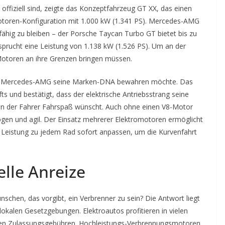
offiziell sind, zeigte das Konzeptfahrzeug GT XX, das einen
toren-Konfiguration mit 1.000 kW (1.341 PS). Mercedes-AMG
ähig zu bleiben – der Porsche Taycan Turbo GT bietet bis zu
sprucht eine Leistung von 1.138 kW (1.526 PS). Um an der
Motoren an ihre Grenzen bringen müssen.
 dem Mercedes-AMG seine Marken-DNA bewahren möchte. Das
fts und bestätigt, dass der elektrische Antriebsstrang seine
enn der Fahrer Fahrspaß wünscht. Auch ohne einen V8-Motor
gen und agil. Der Einsatz mehrerer Elektromotoren ermöglicht
e Leistung zu jedem Rad sofort anpassen, um die Kurvenfahrt
lle Anreize
chen, das vorgibt, ein Verbrenner zu sein? Die Antwort liegt
lokalen Gesetzgebungen. Elektroautos profitieren in vielen
ren Zulassungsgebühren. Hochleistungs-Verbrennungsmotoren