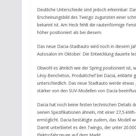
Deutliche Unterschiede sind jedoch erkennbar: Das
Erscheinungsbild des Twingo zugunsten einer sch
bekannt ist. Am Heck fehlt die rautenförmige Fen
höher positioniert als bei diesem.
Das neue Dacia-Stadtauto wird noch in diesem Jahr
Autosalon im Oktober. Die Entwicklung dauerte led
Obwohl es ähnlich wie der Spring positioniert ist, 
Lévy-Bencheton, Produktchef bei Dacia, erklärte 
unterschiedlich. Das neue Stadtauto werde etwas g
stärker von den SUV-Modellen von Dacia beeinflus
Dacia hat noch keine festen technischen Details
seinen Spezifikationen ähneln, mit einer 27,5-kWh
ermöglicht. Dacia bestätigte zudem, das Modell 
Damit unterbietet es den Twingo, der unter 20.000 
Elektrofahrzeuge auf dem Markt.