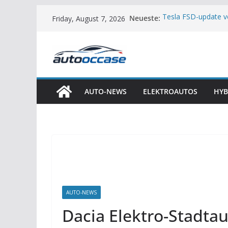
Skip
Neueste:
Tesla FSD-update 
Friday, August 7, 2026
to
oververhitting
Volkswagen Tianjin
content
siliciumcarbide ve
Chevrolet Camaro: t
Cadillac Escalade IQ
Chery Jetour Zongh
mm wadingsdiepte
AUTO-NEWS
ELEKTROAUTOS
HYB
AUTO-NEWS
Dacia Elektro-Stadtau