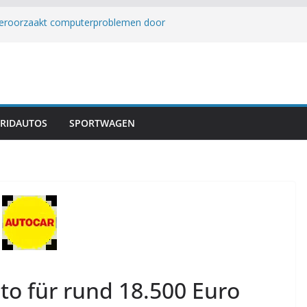
veroorzaakt computerproblemen door
 werkt samen met Leadrive aan
rmogensmodules
erugkeer als sedan uitgesteld
: De Ultieme Elektrische Reis
eng F700 PHEV pick-up met 892 pk en 900
RIDAUTOS
SPORTWAGEN
to für rund 18.500 Euro