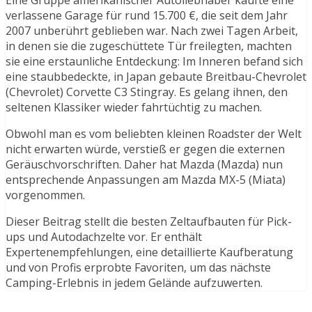
Eine Gruppe amerikanischer Autoliebhaber kaufte eine
verlassene Garage für rund 15.700 €, die seit dem Jahr
2007 unberührt geblieben war. Nach zwei Tagen Arbeit,
in denen sie die zugeschüttete Tür freilegten, machten
sie eine erstaunliche Entdeckung: Im Inneren befand sich
eine staubbedeckte, in Japan gebaute Breitbau-Chevrolet
(Chevrolet) Corvette C3 Stingray. Es gelang ihnen, den
seltenen Klassiker wieder fahrtüchtig zu machen.
Obwohl man es vom beliebten kleinen Roadster der Welt
nicht erwarten würde, verstieß er gegen die externen
Geräuschvorschriften. Daher hat Mazda (Mazda) nun
entsprechende Anpassungen am Mazda MX-5 (Miata)
vorgenommen.
Dieser Beitrag stellt die besten Zeltaufbauten für Pick-
ups und Autodachzelte vor. Er enthält
Expertenempfehlungen, eine detaillierte Kaufberatung
und von Profis erprobte Favoriten, um das nächste
Camping-Erlebnis in jedem Gelände aufzuwerten.