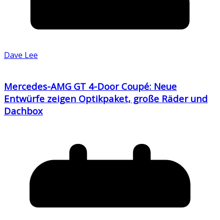
Dave Lee
Mercedes-AMG GT 4-Door Coupé: Neue
Entwürfe zeigen Optikpaket, große Räder und
Dachbox