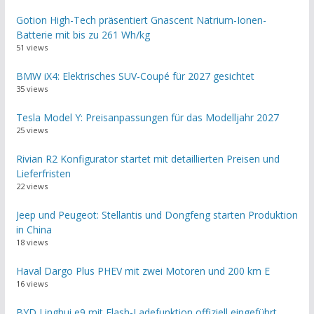
Gotion High-Tech präsentiert Gnascent Natrium-Ionen-
Batterie mit bis zu 261 Wh/kg
51 views
BMW iX4: Elektrisches SUV-Coupé für 2027 gesichtet
35 views
Tesla Model Y: Preisanpassungen für das Modelljahr 2027
25 views
Rivian R2 Konfigurator startet mit detaillierten Preisen und
Lieferfristen
22 views
Jeep und Peugeot: Stellantis und Dongfeng starten Produktion
in China
18 views
Haval Dargo Plus PHEV mit zwei Motoren und 200 km E
16 views
BYD Linghui e9 mit Flash-Ladefunktion offiziell eingeführt