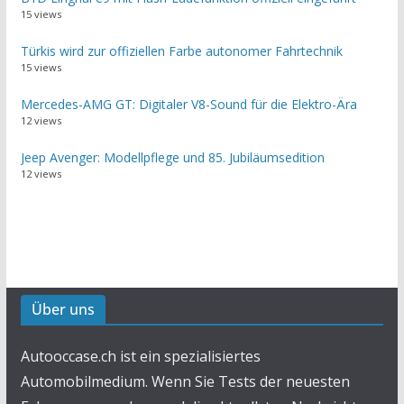
15 views
Türkis wird zur offiziellen Farbe autonomer Fahrtechnik
15 views
Mercedes-AMG GT: Digitaler V8-Sound für die Elektro-Ära
12 views
Jeep Avenger: Modellpflege und 85. Jubiläumsedition
12 views
Über uns
Autooccase.ch ist ein spezialisiertes
Automobilmedium. Wenn Sie Tests der neuesten