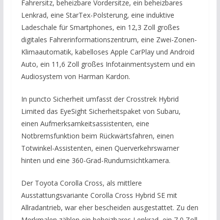
Fahrersitz, beheizbare Vordersitze, ein beheizbares
Lenkrad, eine StarTex-Polsterung, eine induktive
Ladeschale für Smartphones, ein 12,3 Zoll großes
digitales Fahrerinformationszentrum, eine Zwei-Zonen-
Klimaautomatik, kabelloses Apple CarPlay und Android
Auto, ein 11,6 Zoll großes Infotainmentsystem und ein
Audiosystem von Harman Kardon.
In puncto Sicherheit umfasst der Crosstrek Hybrid
Limited das EyeSight Sicherheitspaket von Subaru,
einen Aufmerksamkeitsassistenten, eine
Notbremsfunktion beim Rückwärtsfahren, einen
Totwinkel-Assistenten, einen Querverkehrswarner
hinten und eine 360-Grad-Rundumsichtkamera.
Der Toyota Corolla Cross, als mittlere
Ausstattungsvariante Corolla Cross Hybrid SE mit
Allradantrieb, war eher bescheiden ausgestattet. Zu den
Merkmalen zählen ein beheizbares Lenkrad, ein 7,0 Zoll