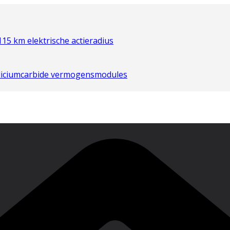
 km elektrische actieradius
iliciumcarbide vermogensmodules