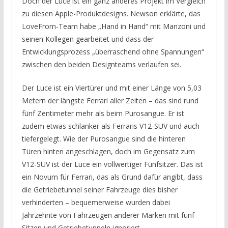
Doch der Luce ist ein ganz anderes Projekt im Vergleich
zu diesen Apple-Produktdesigns. Newson erklärte, das
LoveFrom-Team habe „Hand in Hand“ mit Manzoni und
seinen Kollegen gearbeitet und dass der
Entwicklungsprozess „überraschend ohne Spannungen“
zwischen den beiden Designteams verlaufen sei.
Der Luce ist ein Viertürer und mit einer Länge von 5,03
Metern der längste Ferrari aller Zeiten – das sind rund
fünf Zentimeter mehr als beim Purosangue. Er ist
zudem etwas schlanker als Ferraris V12-SUV und auch
tiefergelegt. Wie der Purosangue sind die hinteren
Türen hinten angeschlagen, doch im Gegensatz zum
V12-SUV ist der Luce ein vollwertiger Fünfsitzer. Das ist
ein Novum für Ferrari, das als Grund dafür angibt, dass
die Getriebetunnel seiner Fahrzeuge dies bisher
verhinderten – bequemerweise wurden dabei
Jahrzehnte von Fahrzeugen anderer Marken mit fünf
Sitzen und Getriebetunneln ignoriert.