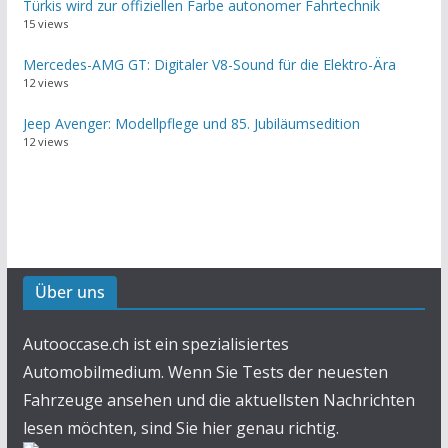
Türkis wird zur offiziellen Farbe autonomer Fahrtechnik
15 views
Mercedes-AMG GT: Digitaler V8-Sound für die Elektro-Ära
12 views
Jeep Avenger: Modellpflege und 85. Jubiläumsedition
12 views
Über uns
Autooccase.ch ist ein spezialisiertes
Automobilmedium. Wenn Sie Tests der neuesten
Fahrzeuge ansehen und die aktuellsten Nachrichten
lesen möchten, sind Sie hier genau richtig.