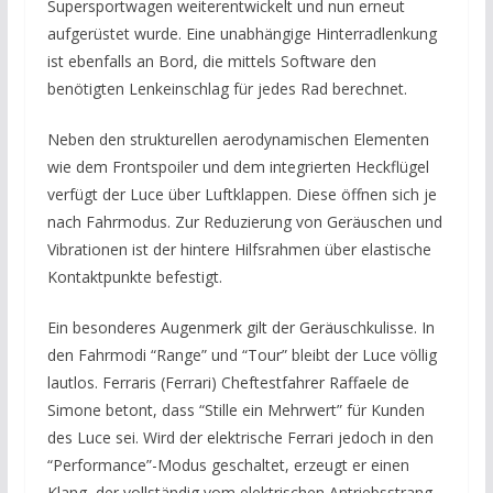
Supersportwagen weiterentwickelt und nun erneut
aufgerüstet wurde. Eine unabhängige Hinterradlenkung
ist ebenfalls an Bord, die mittels Software den
benötigten Lenkeinschlag für jedes Rad berechnet.
Neben den strukturellen aerodynamischen Elementen
wie dem Frontspoiler und dem integrierten Heckflügel
verfügt der Luce über Luftklappen. Diese öffnen sich je
nach Fahrmodus. Zur Reduzierung von Geräuschen und
Vibrationen ist der hintere Hilfsrahmen über elastische
Kontaktpunkte befestigt.
Ein besonderes Augenmerk gilt der Geräuschkulisse. In
den Fahrmodi “Range” und “Tour” bleibt der Luce völlig
lautlos. Ferraris (Ferrari) Cheftestfahrer Raffaele de
Simone betont, dass “Stille ein Mehrwert” für Kunden
des Luce sei. Wird der elektrische Ferrari jedoch in den
“Performance”-Modus geschaltet, erzeugt er einen
Klang, der vollständig vom elektrischen Antriebsstrang