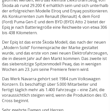
geöffnet werden, wird das kleinste Elektrofahrzeug von
Škoda ab rund 29.200 € erhältlich sein und sich unterhalb
der erfolgreichen Modelle Elroq und Enyaq positionieren.
Als Konkurrenten zum Renault (Renault) 4, dem Ford
(Ford) Puma Gen-E und dem BYD (BYD) Atto 2 bietet der
Epiq je nach Batteriegröße eine Reichweite von etwa 306
bis 438 Kilometern.
Der Epiq ist das erste Škoda Modell, das nach der neuen
„Modern Solid“ Formensprache der Marke gestaltet
wurde, und das erste von zwei neuen Elektrofahrzeugen,
die in diesem Jahr auf den Markt kommen. Das zweite ist
das siebensitzige Spitzenmodell Peaq, das in wenigen
Wochen am 23. Juni seine Premiere feiern wird.
Das Werk Navarra gehört seit 1984 zum Volkswagen
Konzern. Es beschäftigt über 5.000 Mitarbeiter und
fertigt täglich mehr als 1.400 Fahrzeuge – eine Zahl, die
voraussichtlich steigen wird, wenn die Produktion des ID.
Cross beginnt.
Sehr geehrte Damen und Herren,