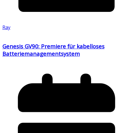
Ray
Genesis GV90: Premiere für kabelloses
Batteriemanagementsystem