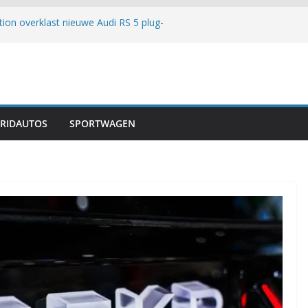
n overklast nieuwe Audi RS 5 plug-
artmijl
lto SV: Meer dan een rondetijd
rsportwagen mikt op Corvette ZR1, mijdt
 hybrid: Motor komt uit China, maar is
 ontwikkeld
026): Sportief toeren ontwaakt
RIDAUTOS
SPORTWAGEN