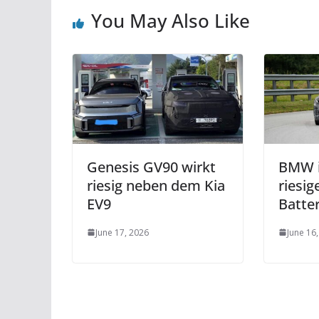
You May Also Like
Genesis GV90 wirkt
BMW i
riesig neben dem Kia
riesi
EV9
Batte
June 17, 2026
June 16