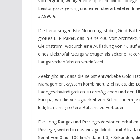
Vordergrund, weniger eine optische Modellpflege. 
Leistungssteigerung und einen überarbeiteten Inne
37.990 €.
Die herausragendste Neuerung ist die „Gold-Batter
großes LFP-Paket, das in eine 400-Volt-Architektur 
Gleichstrom, wodurch eine Aufladung von 10 auf 80 
eines Elektrofahrzeugs wichtiger als seltene Rekor
Langstreckenfahrten vereinfacht.
Zeekr gibt an, dass die selbst entwickelte Gold-Ba
Management-System kombiniert. Ziel ist es, die L
Ladegeschwindigkeiten zu ermöglichen und den Üb
Europa, wo die Verfügbarkeit von Schnellladern je n
lediglich eine größere Batterie zu verbauen.
Die Long Range- und Privilege-Versionen erhalten
Privilege, weiterhin das einzige Modell mit Allrada
Sprint von 0 auf 100 km/h dauert 3,7 Sekunden, d