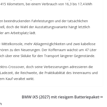
d 415 Kilometern, bei einem Verbrauch von 16,3 bis 17,4 kWh
hen beeindruckenden Fahrleistungen und der tatsächlichen
ell, doch die Wahl der Ausstattungsvariante hängt letztlich
r am Arbeitsplatz lädt.
 Mittelkonsole, mehr Ablagemöglichkeiten und zwei kabellose
ehören zu den Neuerungen. Der Kofferraum wächst um 47 Liter
lich über eine Skiluke für den Transport längerer Gegenstände.
Elektro-Crossover, doch seine Verbesserungen adressieren die
Ladezeit, die Reichweite, die Praktikabilität des Innenraums und
em Kauf veraltet wirkt.
BMW iX5 (2027) mit riesigem Batteriepaket
n