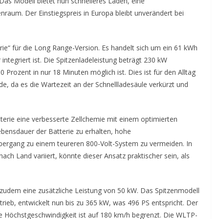
Das Modell bietet nun schnelleres Laden, eine
nraum. Der Einstiegspreis in Europa bleibt unverändert bei
ie“ für die Long Range-Version. Es handelt sich um ein 61 kWh
integriert ist. Die Spitzenladeleistung beträgt 230 kW
Prozent in nur 18 Minuten möglich ist. Dies ist für den Alltag
de, da es die Wartezeit an der Schnellladesäule verkürzt und
tterie eine verbesserte Zellchemie mit einem optimierten
ebensdauer der Batterie zu erhalten, hohe
ergang zu einem teureren 800-Volt-System zu vermeiden. In
ach Land variiert, könnte dieser Ansatz praktischer sein, als
 zudem eine zusätzliche Leistung von 50 kW. Das Spitzenmodell
ntrieb, entwickelt nun bis zu 365 kW, was 496 PS entspricht. Der
ie Höchstgeschwindigkeit ist auf 180 km/h begrenzt. Die WLTP-