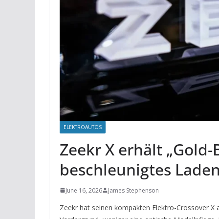
ELEKTROAUTOS
Zeekr X erhält „Gold-
beschleunigtes Lade
June 16, 2026
James Stephenson
Zeekr hat seinen kompakten Elektro-Crossover X a