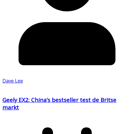
Dave Lee
Geely EX2: China’s bestseller test de Britse
markt