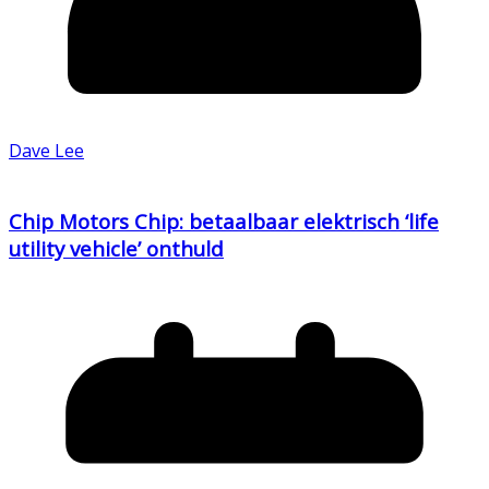
Dave Lee
Chip Motors Chip: betaalbaar elektrisch ‘life
utility vehicle’ onthuld