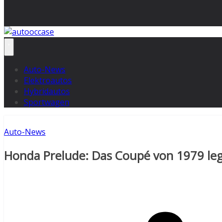
Auto-News
Elektroautos
Hybridautos
Sportwagen
Auto-News
Honda Prelude: Das Coupé von 1979 le