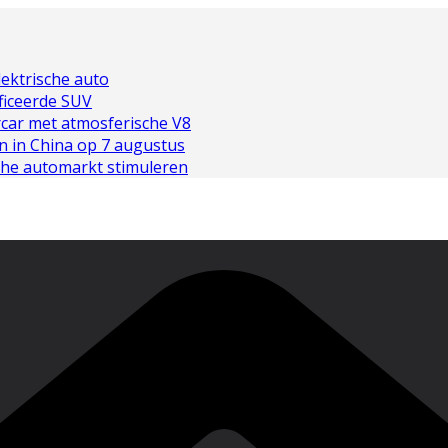
lektrische auto
ficeerde SUV
car met atmosferische V8
on in China op 7 augustus
sche automarkt stimuleren